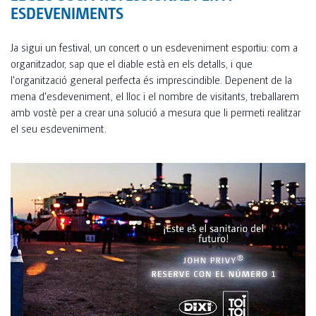
TOI® FRESH
SERVEIS ESPECIALITZATS
ESDEVENIMENTS
EMPRESA
TOI® PEOPLE
CONTROL DE PLAGUES
Ja sigui un festival, un concert o un esdeveniment esportiu: com a
TOI TOI® SANITARIS ELS PIRINEUS
TOI® MINI
CART
SERVEIS DESINFECCIÓ I HIGIENITZACIÓ
organitzador, sap que el diable està en els detalls, i que
l'organització general perfecta és imprescindible. Depenent de la
TOI® CONSTRU
SOLUCIONS AIGÜES
mena d'esdeveniment, el lloc i el nombre de visitants, treballarem
TOI TOI & DIXI GROUP
NOTICIES
TOI® CONCEPT BASIC
amb vostè per a crear una solució a mesura que li permeti realitzar
el seu esdeveniment.
ELS NOSTRES SERVEIS
TOI® URBAN
COMPLIMENT
OCUPACIÓ
TOI® WOOD PMR
ELS NOSTRES SERVEIS PER A CABINES WC
SOSTENIBILITAT
TOI® WOOD
ELS NOSTRES SERVEIS PER A MÒDULS
CONTACTE
TOI® PMR
ÀREA DE SERVEIS
TOI® PMR XXL
LES NOSTRES UBICACIONS
ESDEVENIMENTS PRIVATS
TOI® BLOCK
ESDEVENIMENTS PROFESSIONALS
TOI® GALAXY