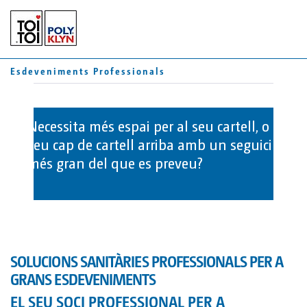
CA
ES
Esdeveniments Professionals
FR
LAVABOS
Necessita més espai per al seu cartell, o el
WC MÒBILS
MÒDULS
seu cap de cartell arriba amb un seguici
TOI® ROCKY
més gran del que es preveu?
TOI® REMOLCS
TOI® ROCKY DUO
TOI® GREEN
JOHN PRIVY
TOI® HYGIENE+
SOLUCIONS SANITÀRIES PROFESSIONALS PER A
TOI® WATER UP
SERVEIS
GRANS ESDEVENIMENTS
TOI® WATER
EL SEU SOCI PROFESSIONAL PER A