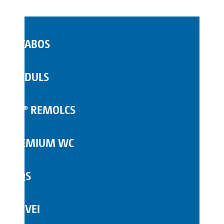
LAVABOS
WC MÒBILS
MÒDULS
COMPLEMENTS
TOI® REMOLCS
PREMIUM WC
FAQS
SERVEI