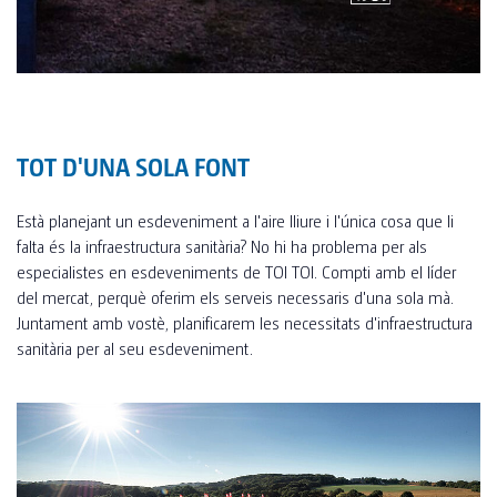
CONSTRUCCIÓ INDUSTRIAL
COMPLEMENTS
CONSTRUCCIÓ PRIVADA
TOI® CARE
SANITAT I ALLOTJAMENT PER A RECOL·LECTORS
TOI® AIR HEATER
TOT D'UNA SOLA FONT
FAQ
TOI® PIPI
TOI® PIPI WOMEN X3
Està planejant un esdeveniment a l'aire lliure i l'única cosa que li
falta és la infraestructura sanitària? No hi ha problema per als
TOI® PIPI X4 II
especialistes en esdeveniments de TOI TOI. Compti amb el líder
del mercat, perquè oferim els serveis necessaris d'una sola mà.
TOI® PIPI X8
Juntament amb vostè, planificarem les necessitats d'infraestructura
TOI® PIPI CONNECT X8
sanitària per al seu esdeveniment.
TOI® PIPI CONNECT X8 II
TOI® HANDS DUO
TOI® HANDY