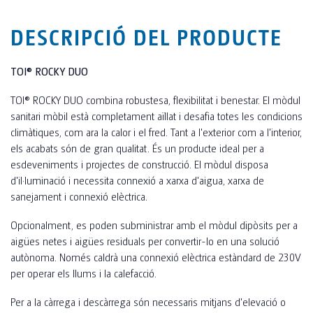
DESCRIPCIÓ DEL PRODUCTE
TOI® ROCKY DUO
TOI® ROCKY DUO combina robustesa, flexibilitat i benestar. El mòdul
sanitari mòbil està completament aïllat i desafia totes les condicions
climàtiques, com ara la calor i el fred. Tant a l'exterior com a l'interior,
els acabats són de gran qualitat. És un producte ideal per a
esdeveniments i projectes de construcció. El mòdul disposa
d'il·luminació i necessita connexió a xarxa d'aigua, xarxa de
sanejament i connexió elèctrica.
Opcionalment, es poden subministrar amb el mòdul dipòsits per a
aigües netes i aigües residuals per convertir-lo en una solució
autònoma. Només caldrà una connexió elèctrica estàndard de 230V
per operar els llums i la calefacció.
Per a la càrrega i descàrrega són necessaris mitjans d'elevació o