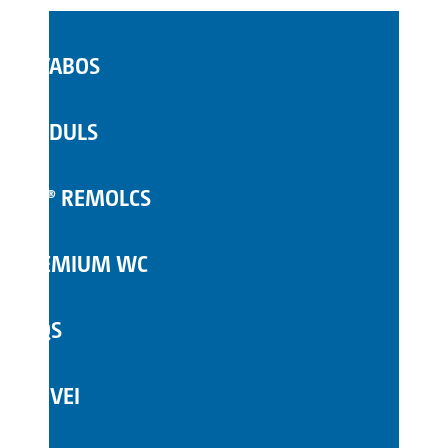
LAVABOS
WC MÒBILS
MÒDULS
COMPLEMENTS
TOI® REMOLCS
PREMIUM WC
FAQS
SERVEI