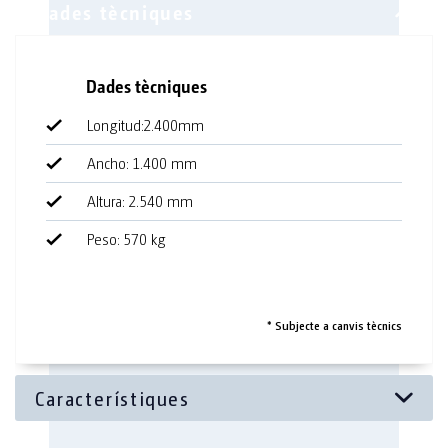
Equipament
Dades tècniques
Lavamanos
Longitud:2.400mm
Espejo
Ancho: 1.400 mm
Dispensador toallas de papel
Altura: 2.540 mm
Dispensador de jabón
Peso: 570 kg
Cabina de connexió
Iluminación
Enchufe
* Subjecte a canvis tècnics
Aigua entrant: rosca de 3⁄4 de polzada
Aigües residuals: 100 HT