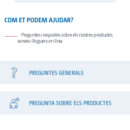
Electricitat: 220V
COM ET PODEM AJUDAR?
Serveis Complementaris
Preguntes i respostes sobre els nostres productes,
Sortida a tanc d‟aigües residuals de fins a 2000 L.
serveis i lloguers en línia
Termodeaguacalenta. Calefacció
Versió amb urinari + WC + rentamans
Possibilitat d'instal·lació de vinil personalitzat.
PREGUNTES GENERALS
PREGUNTA SOBRE ELS PRODUCTES