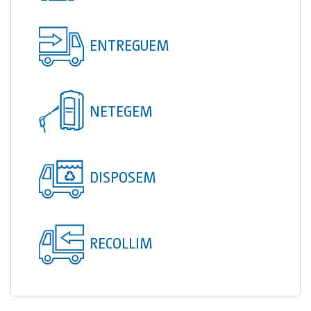
TOI® COLUMNA
SANI TOI®
ENTREGUEM
TOI® HEATER
TOI® SHOWER
NETEGEM
TOI® SHOWER EMERGE
DISPOSEM
RECOLLIM