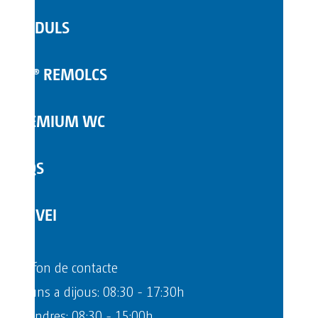
WC MÒBILS
MÒDULS
COMPLEMENTS
TOI® REMOLCS
PREMIUM WC
FAQS
SERVEI
Telèfon de contacte
Dilluns a dijous: 08:30 - 17:30h
Divendres: 08:30 - 15:00h