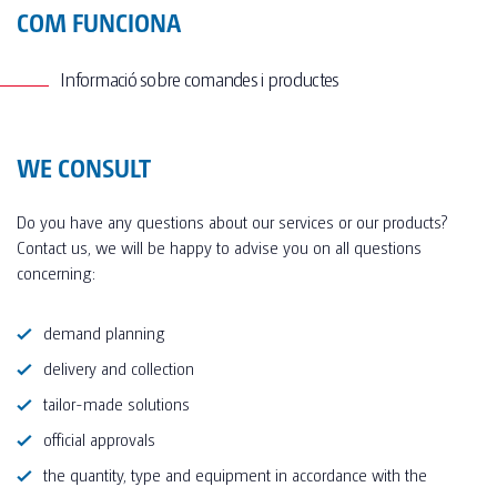
COM FUNCIONA
Informació sobre comandes i productes
Serveis Complementaris
Desinfecció
WE CONSULT
Neteja Extra
Cadenat
Do you have any questions about our services or our products?
Contact us, we will be happy to advise you on all questions
Dispensador Gel Hidroalcohòlic
concerning:
demand planning
delivery and collection
tailor-made solutions
official approvals
the quantity, type and equipment in accordance with the