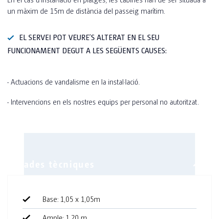
un màxim de 15m de distància del passeig marítim.
EL SERVEI POT VEURE’S ALTERAT EN EL SEU
FUNCIONAMENT DEGUT A LES SEGÜENTS CAUSES:
·
Actuacions de vandalisme en la instal·lació.
·
Intervencions en els nostres equips per personal no autoritzat.
Base: 1,05 x 1,05m
Ample: 1,20 m