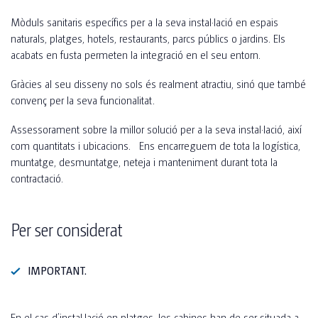
Mòduls sanitaris específics per a la seva instal·lació en espais
naturals, platges, hotels, restaurants, parcs públics o jardins. Els
acabats en fusta permeten la integració en el seu entorn.
Gràcies al seu disseny no sols és realment atractiu, sinó que també
convenç per la seva funcionalitat.
Assessorament sobre la millor solució per a la seva instal·lació, així
com quantitats i ubicacions. Ens encarreguem de tota la logística,
muntatge, desmuntatge, neteja i manteniment durant tota la
contractació.
Per ser considerat
IMPORTANT.
En el cas d’instal·lació en platges, les cabines han de ser situada a