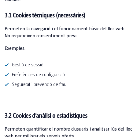
CONSTRUCCIÓ INDUSTRIAL
COMPLEMENTS
3.1 Cookies tècniques (necessàries)
CONSTRUCCIÓ PRIVADA
TOI® CARE
SANITAT I ALLOTJAMENT PER A RECOL·LECTORS
Permeten la navegació i el funcionament bàsic del lloc web.
No requereixen consentiment previ.
TOI® AIR HEATER
FAQ
Exemples:
TOI® PIPI
TOI® PIPI WOMEN X3
Gestió de sessió
TOI® PIPI X4 II
Preferències de configuració
TOI® PIPI X8
Seguretat i prevenció de frau
TOI® PIPI CONNECT X8
TOI® PIPI CONNECT X8 II
3.2 Cookies d’anàlisi o estadístiques
TOI® HANDS DUO
Permeten quantificar el nombre d’usuaris i analitzar l’ús del lloc
TOI® HANDY
web per millorar els serveis oferts.