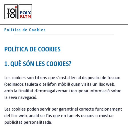
CA
ES
Política de Cookies
FR
LAVABOS
POLÍTICA DE COOKIES
WC MÒBILS
MÒDULS
1. QUÈ SÓN LES COOKIES?
TOI® ROCKY
TOI® REMOLCS
TOI® ROCKY DUO
Les cookies són fitxers que s’instal·len al dispositiu de l’usuari
(ordinador, tauleta o telèfon mòbil) quan visita un lloc web,
TOI® GREEN
amb la finalitat d’emmagatzemar i recuperar informació sobre
JOHN PRIVY
TOI® HYGIENE+
la seva navegació.
TOI® WATER UP
Les cookies poden servir per garantir el correcte funcionament
SERVEIS
del lloc web, analitzar l’ús que en fan els usuaris o mostrar
TOI® WATER
publicitat personalitzada.