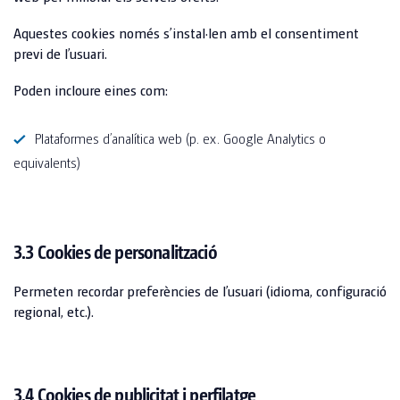
TOI® COLUMNA
Aquestes cookies només s’instal·len amb el consentiment
SANI TOI®
previ de l’usuari.
TOI® HEATER
Poden incloure eines com:
TOI® SHOWER
Plataformes d’analítica web (p. ex. Google Analytics o
TOI® SHOWER EMERGE
equivalents)
3.3 Cookies de personalització
Permeten recordar preferències de l’usuari (idioma, configuració
regional, etc.).
3.4 Cookies de publicitat i perfilatge