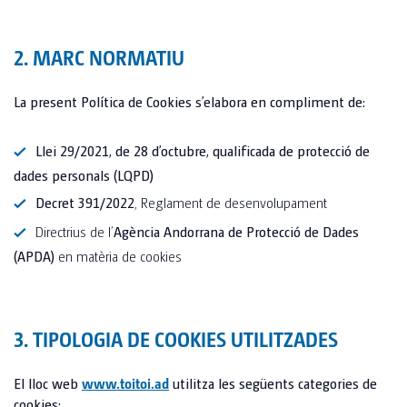
TOI® FRESH
SERVEIS ESPECIALITZATS
EMPRESA
TOI® PEOPLE
CONTROL DE PLAGUES
2. MARC NORMATIU
TOI TOI® SANITARIS ELS PIRINEUS
TOI® MINI
CART
SERVEIS DESINFECCIÓ I HIGIENITZACIÓ
La present Política de Cookies s’elabora en compliment de:
TOI® CONSTRU
SOLUCIONS AIGÜES
TOI TOI & DIXI GROUP
NOTICIES
TOI® CONCEPT BASIC
Llei 29/2021, de 28 d’octubre, qualificada de protecció de
dades personals (LQPD)
ELS NOSTRES SERVEIS
TOI® URBAN
COMPLIMENT
OCUPACIÓ
Decret 391/2022
, Reglament de desenvolupament
TOI® WOOD PMR
ELS NOSTRES SERVEIS PER A CABINES WC
Directrius de l’
Agència Andorrana de Protecció de Dades
SOSTENIBILITAT
TOI® WOOD
ELS NOSTRES SERVEIS PER A MÒDULS
(APDA)
en matèria de cookies
CONTACTE
TOI® PMR
ÀREA DE SERVEIS
TOI® PMR XXL
LES NOSTRES UBICACIONS
3. TIPOLOGIA DE COOKIES UTILITZADES
ESDEVENIMENTS PRIVATS
TOI® BLOCK
ESDEVENIMENTS PROFESSIONALS
El lloc web
www.toitoi.ad
utilitza les següents categories de
TOI® GALAXY
cookies: