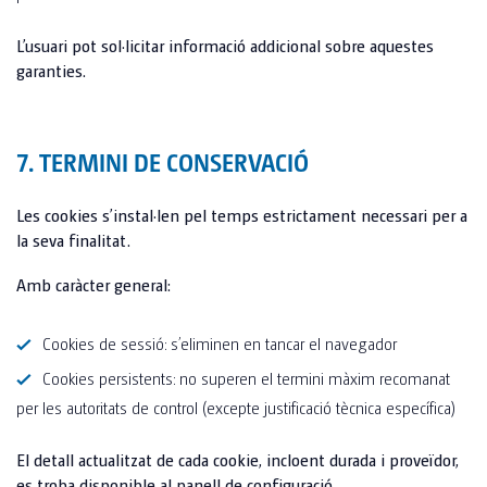
L’usuari pot sol·licitar informació addicional sobre aquestes
garanties.
7. TERMINI DE CONSERVACIÓ
Les cookies s’instal·len pel temps estrictament necessari per a
la seva finalitat.
Amb caràcter general:
Cookies de sessió: s’eliminen en tancar el navegador
Cookies persistents: no superen el termini màxim recomanat
per les autoritats de control (excepte justificació tècnica específica)
El detall actualitzat de cada cookie, incloent durada i proveïdor,
es troba disponible al panell de configuració.