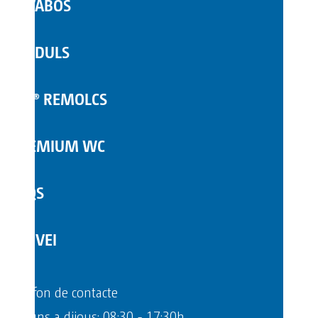
LAVABOS
WC MÒBILS
MÒDULS
COMPLEMENTS
TOI® REMOLCS
PREMIUM WC
FAQS
SERVEI
Telèfon de contacte
Dilluns a dijous: 08:30 - 17:30h