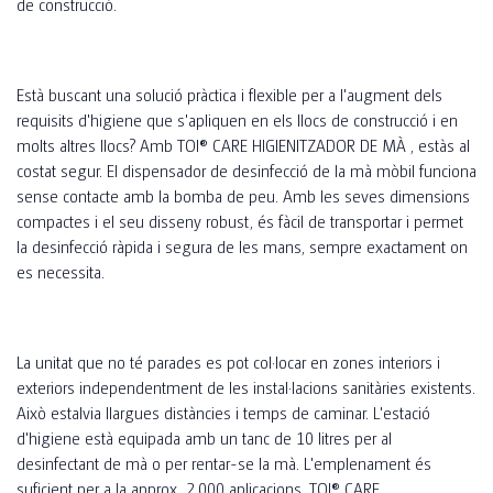
de construcció.
Està buscant una solució pràctica i flexible per a l'augment dels
requisits d'higiene que s'apliquen en els llocs de construcció i en
molts altres llocs? Amb TOI® CARE HIGIENITZADOR DE MÀ , estàs al
costat segur. El dispensador de desinfecció de la mà mòbil funciona
sense contacte amb la bomba de peu. Amb les seves dimensions
compactes i el seu disseny robust, és fàcil de transportar i permet
la desinfecció ràpida i segura de les mans, sempre exactament on
es necessita.
La unitat que no té parades es pot col·locar en zones interiors i
exteriors independentment de les instal·lacions sanitàries existents.
Això estalvia llargues distàncies i temps de caminar. L'estació
d'higiene està equipada amb un tanc de 10 litres per al
desinfectant de mà o per rentar-se la mà. L'emplenament és
suficient per a la approx. 2.000 aplicacions. TOI® CARE