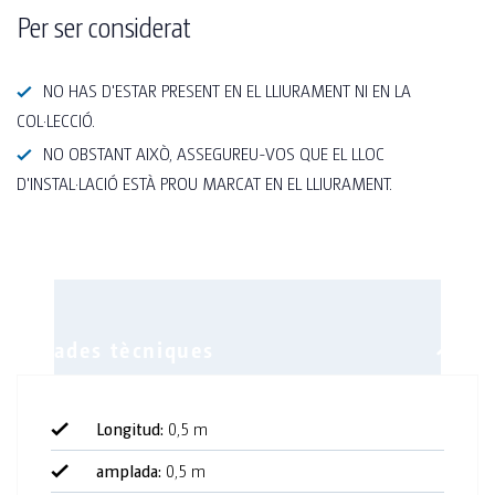
Per ser considerat
NO HAS D'ESTAR PRESENT EN EL LLIURAMENT NI EN LA
COL·LECCIÓ.
NO OBSTANT AIXÒ, ASSEGUREU-VOS QUE EL LLOC
D'INSTAL·LACIÓ ESTÀ PROU MARCAT EN EL LLIURAMENT.
Longitud:
0,5 m
Part superior
amplada:
0,5 m
Part superior