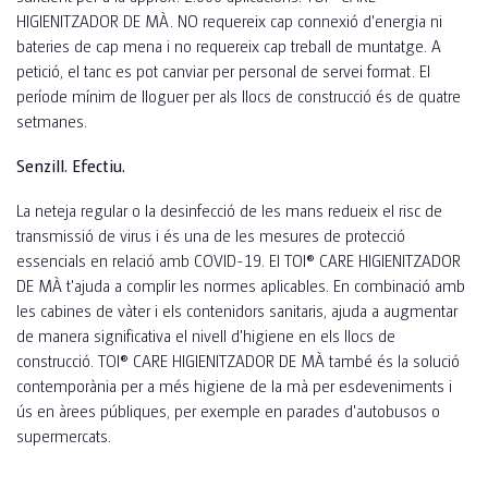
HIGIENITZADOR DE MÀ. NO requereix cap connexió d'energia ni
bateries de cap mena i no requereix cap treball de muntatge. A
petició, el tanc es pot canviar per personal de servei format. El
període mínim de lloguer per als llocs de construcció és de quatre
setmanes.
Senzill. Efectiu.
La neteja regular o la desinfecció de les mans redueix el risc de
transmissió de virus i és una de les mesures de protecció
essencials en relació amb COVID-19. El TOI® CARE HIGIENITZADOR
DE MÀ t'ajuda a complir les normes aplicables. En combinació amb
les cabines de vàter i els contenidors sanitaris, ajuda a augmentar
de manera significativa el nivell d'higiene en els llocs de
construcció. TOI® CARE HIGIENITZADOR DE MÀ també és la solució
contemporània per a més higiene de la mà per esdeveniments i
ús en àrees públiques, per exemple en parades d'autobusos o
supermercats.