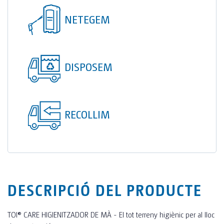
TOI® COLUMNA
NETEGEM
SANI TOI®
TOI® HEATER
DISPOSEM
TOI® SHOWER
TOI® SHOWER EMERGE
RECOLLIM
DESCRIPCIÓ DEL PRODUCTE
TOI® CARE HIGIENITZADOR DE MÀ - El tot terreny higiènic per al lloc