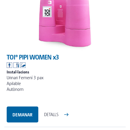
TOI® PIPI WOMEN x3
Instal·lacions
Urinari Femení 3 pax
Apilable
Autònom
DEMANAR
DETALLS