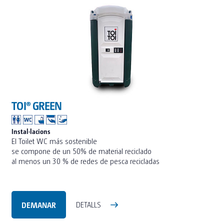
TOI® COLUMNA
SANI TOI®
TOI® HEATER
TOI® SHOWER
TOI® SHOWER EMERGE
TOI® GREEN
Instal·lacions
El Toilet WC más sostenible
se compone de un 50% de material reciclado
al menos un 30 % de redes de pesca recicladas
DEMANAR
DETALLS