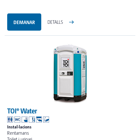
DEMANAR
DETALLS
TOI® Water
Instal·lacions
Rentamans
Toilet i urinari