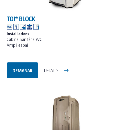
TOI® BLOCK
Instal·lacions
Cabina Sanitària WC
Ampli espai
DEMANAR
DETALLS