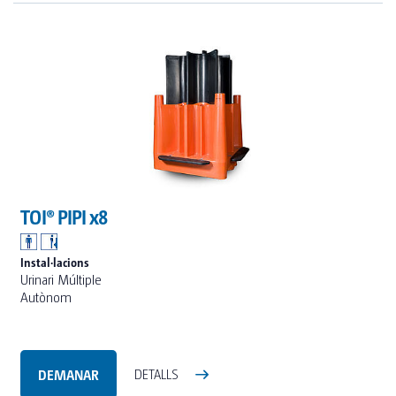
TOI® PIPI x8
Instal·lacions
Urinari Múltiple
Autònom
DEMANAR
DETALLS