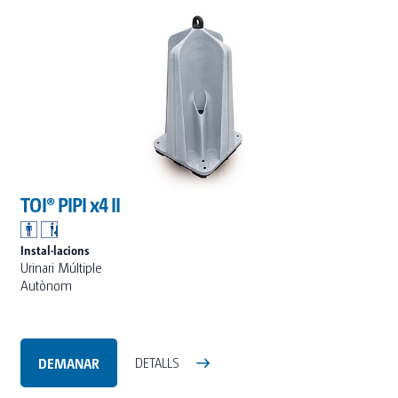
TOI® PIPI x4 II
Instal·lacions
Urinari Múltiple
Autònom
DEMANAR
DETALLS