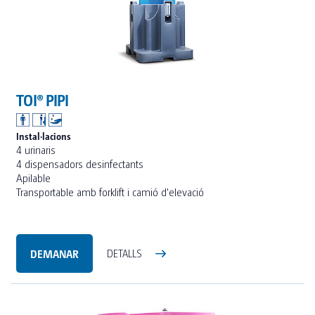
TOI® PIPI
Instal·lacions
4 urinaris
4 dispensadors desinfectants
Apilable
Transportable amb forklift i camió d'elevació
DEMANAR
DETALLS