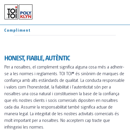
CA
ES
Compliment
FR
LAVABOS
WC MÒBILS
MÒDULS
HONEST, FIABLE, AUTÈNTIC
TOI® ROCKY
Per a nosaltres, el compliment significa alguna cosa més a adherir-
se a les normes i reglaments. TOI TOI® és sinònim de marques de
TOI® REMOLCS
TOI® ROCKY DUO
confiança amb alts estàndards de qualitat. La conducta responsable
i valors com l'honestedat, la fiabilitat i l'autenticitat són per a
TOI® GREEN
nosaltres una cosa natural i constitueixen la base de la confiança
JOHN PRIVY
TOI® HYGIENE+
que els nostres clients i socis comercials dipositen en nosaltres
cada dia. Assumir la responsabilitat també significa actuar de
TOI® WATER UP
manera legal. La integritat de les nostres activitats comercials és
SERVEIS
molt important per a nosaltres. No acceptem cap tracte que
TOI® WATER
infringeixi les normes.