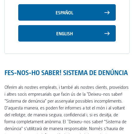
TOI® COLUMNA
ESPAÑOL
SANI TOI®
TOI® HEATER
ENGLISH
TOI® SHOWER
TOI® SHOWER EMERGE
FES-NOS-HO SABER! SISTEMA DE DENÚNCIA
Oferim als nostres empleats, i també als nostres clients, proveïdors
i altres socis empresarials que facin ús de la "Deixeu-nos saber!
"Sistema de denúncia" per assenyalar possibles incompliments.
D'aquesta manera, es poden fer informes a tot el món i al voltant
del rellotge, de manera segura, confidencial i, si es desitja, de
forma completament anònima. El “Deixeu-nos saber! "Sistema de
denúncia" s'utilitzarà de manera responsable. Només s'hauria de