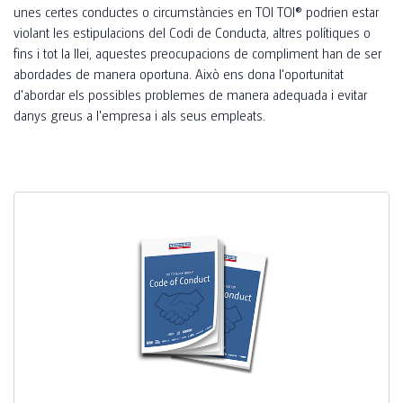
CONSTRUCCIÓ INDUSTRIAL
unes certes conductes o circumstàncies en TOI TOI® podrien estar
violant les estipulacions del Codi de Conducta, altres polítiques o
COMPLEMENTS
CONSTRUCCIÓ PRIVADA
fins i tot la llei, aquestes preocupacions de compliment han de ser
abordades de manera oportuna. Això ens dona l'oportunitat
TOI® CARE
SANITAT I ALLOTJAMENT PER A RECOL·LECTORS
d'abordar els possibles problemes de manera adequada i evitar
TOI® AIR HEATER
danys greus a l'empresa i als seus empleats.
FAQ
TOI® PIPI
TOI® PIPI WOMEN X3
TOI® PIPI X4 II
TOI® PIPI X8
TOI® PIPI CONNECT X8
TOI® PIPI CONNECT X8 II
TOI® HANDS DUO
TOI® HANDY