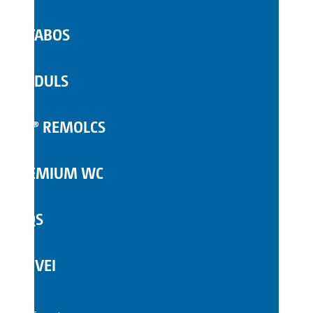
LAVABOS
WC MÒBILS
MÒDULS
COMPLEMENTS
TOI® REMOLCS
PREMIUM WC
FAQS
SERVEI