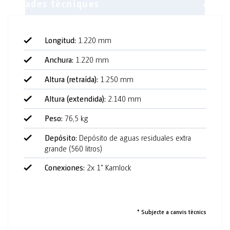
Longitud:
1.220 mm
Anchura:
1.220 mm
4 urinarios
Altura (retraída):
1.250 mm
4 dispensadores de desinfectante
Altura (extendida):
2.140 mm
Suelo antideslizante
Peso:
76,5 kg
Paredes de protección de la intimidad
Depósito:
Depósito de aguas residuales extra
extensibles/retráctiles
grande (560 litros)
Apilable
Conexiones:
2x 1" Kamlock
Transportable con carretilla elevadora y carretilla de
mano
* Subjecte a canvis tècnics