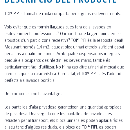
TOI® PIPI - l'urinal de mida compacta per a grans esdeveniments.
Vols evitar que es formin llargues cues fora dels lavabos en
esdeveniments professionals? O impedir que la gent orina en els
arbustos d'un parc o zona recreativa? TOI® PIPI és la resposta ideal!
Mesurant només 1,4 m2, aquest bloc urinari ofereix suficient espai
per a fins a quatre persones. Amb quatre dispensadors integrats
perquè els ocupants desinfectin les seves mans, també és
particularment fàcil d'utilitzar. No hi ha cap altre urinari al mercat que
ofereixi aquesta característica. Com a tal, el TOI® PIPI is és l'addició
perfecta als lavabos portàtils.
Un bloc urinari: molts avantatges.
Les pantalles d'alta privadesa garanteixen una quantitat apropiada
de privadesa. Una vegada que les pantalles de privadesa es
retracten per al transport, els blocs urinaris es poden apilar. Gràcies
al seu tanc d'aigües residuals, els blocs de TOI® PIPI. es poden