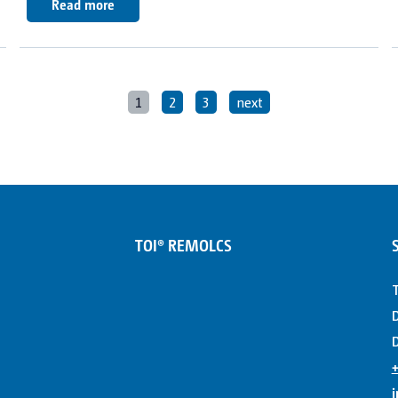
Read more
1
2
3
next
TOI® REMOLCS
T
D
D
+
i