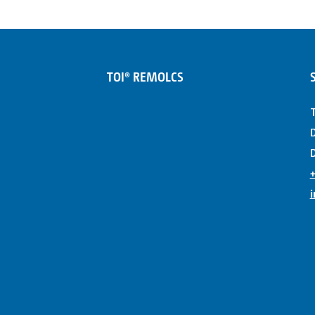
TOI® REMOLCS
T
D
D
+
i