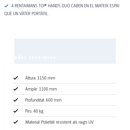
4 RENTAMANS TOI® HANDS DUO CABEN EN EL MATEIX ESPAI
QUE UN VÀTER PORTÀTIL.
Altura: 1150 mm
Ample: 1100 mm
Equipament
Profunditat: 600 mm
Dos rentamans
Pes: 40 kg
Dipòsits d'aigua fàcils de netejar
Material: Polietilè resistent als raigs UV
Apilable per al seu transport