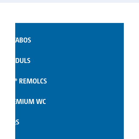
LAVABOS
WC MÒBILS
MÒDULS
COMPLEMENTS
TOI® REMOLCS
PREMIUM WC
FAQS