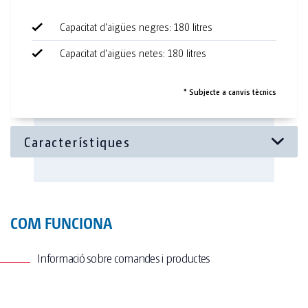
Característiques:
Capacitat d'aigües negres: 180 litres
Capacitat d'aigües netes: 180 litres
Neteja fàcil
Apilable per al seu transport
* Subjecte a canvis tècnics
4 rentamans TOI® Hands Duo caben en el mateix
espai que un vàter portàtil.
Equipament Opcional
Dipòsit de 1000 litres actualitzable.
COM FUNCIONA
Informació sobre comandes i productes