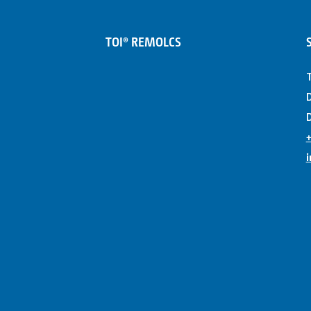
TOI® REMOLCS
T
D
D
+
i