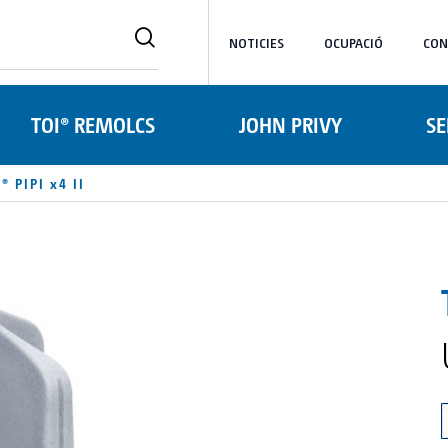
NOTICIES
OCUPACIÓ
CON
TOI® REMOLCS
JOHN PRIVY
SE
® PIPI x4 II