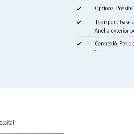
Opcions: Possibili
Transport: Base a
Anella exterior p
Connexió: Per a 
1”
essitat