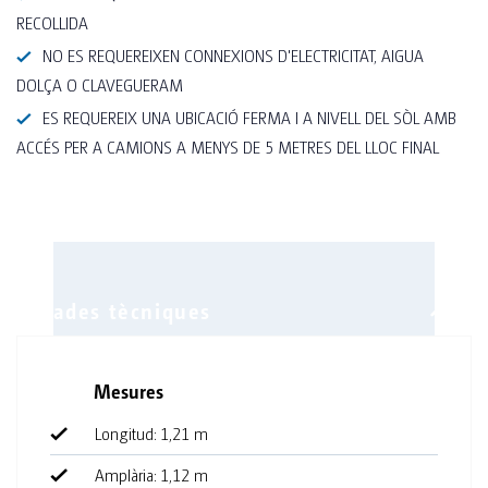
RECOLLIDA
NO ES REQUEREIXEN CONNEXIONS D'ELECTRICITAT, AIGUA
DOLÇA O CLAVEGUERAM
ES REQUEREIX UNA UBICACIÓ FERMA I A NIVELL DEL SÒL AMB
ACCÉS PER A CAMIONS A MENYS DE 5 METRES DEL LLOC FINAL
Mesures
Equipament
Longitud: 1,21 m
Ganxo per a l'abric
Amplària: 1,12 m
Urinari