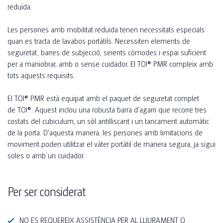
reduïda.
Les persones amb mobilitat reduïda tenen necessitats especials
quan es tracta de lavabos portàtils. Necessiten elements de
seguretat, barres de subjecció, seients còmodes i espai suficient
per a maniobrar, amb o sense cuidador. El TOI® PMR compleix amb
tots aquests requisits.
El TOI® PMR està equipat amb el paquet de seguretat complet
de TOI®. Aquest inclou una robusta barra d'agarri que recorre tres
costats del cubiculum, un sòl antilliscant i un tancament automàtic
de la porta. D'aquesta manera, les persones amb limitacions de
moviment poden utilitzar el vàter portàtil de manera segura, ja sigui
soles o amb un cuidador.
Per ser considerat
NO ES REQUEREIX ASSISTÈNCIA PER AL LLIURAMENT O