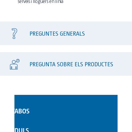
serveis i lloguers en línia
Amb pany (amb pany des de l'exterior)
Serveis Complementaris
PREGUNTES GENERALS
Desinfecció
Neteja Extra
PREGUNTA SOBRE ELS PRODUCTES
Cadenat
Dispensador Gel hidroalcohòlic
LAVABOS
WC MÒBILS
MÒDULS