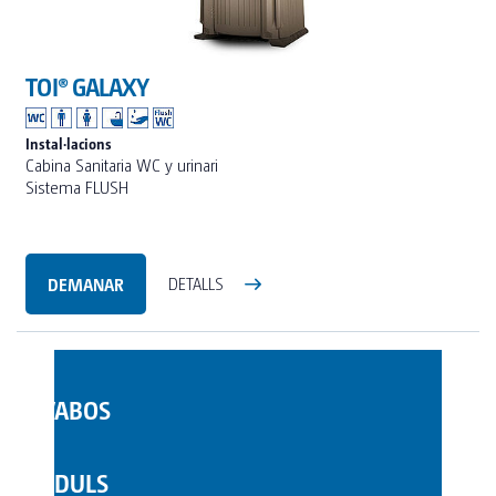
TOI® GALAXY
Instal·lacions
Cabina Sanitaria WC y urinari
Sistema FLUSH
DEMANAR
DETALLS
LAVABOS
WC MÒBILS
MÒDULS