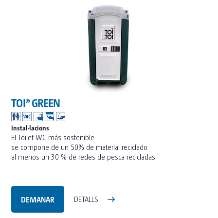
TOI® COLUMNA
SANI TOI®
TOI® HEATER
TOI® SHOWER
TOI® SHOWER EMERGE
TOI® GREEN
Instal·lacions
El Toilet WC más sostenible
se compone de un 50% de material reciclado
al menos un 30 % de redes de pesca recicladas
DEMANAR
DETALLS