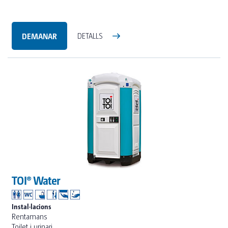
DEMANAR
DETALLS
TOI® Water
Instal·lacions
Rentamans
Toilet i urinari