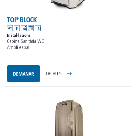
TOI® BLOCK
Instal·lacions
Cabina Sanitària WC
Ampli espai
DEMANAR
DETALLS