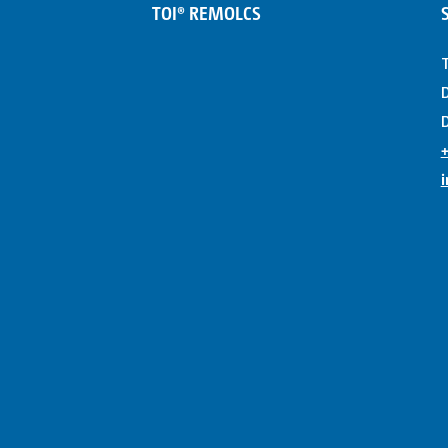
TOI® REMOLCS
T
D
D
+
i