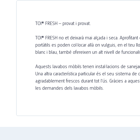
Penjador per abric
TOI® FRESH – provat i provat.
Serveis Complementaris
TOI® FRESH no et deixarà mai alçada i seca. Aprofitant 
portàtils es poden col·locar allà on vulguis, en el teu
Desinfecció
blanc i blau, també ofereixen un alt nivell de funcionali
Neteja Extra
Aquests lavabos mòbils tenen instal·lacions de sanejame
Una altra característica particular és el seu sistema 
Cadenat
agradablement frescos durant tot l'ús. Gràcies a aques
les demandes dels lavabos mòbils.
Dispensador Gel hidroalcohòlic