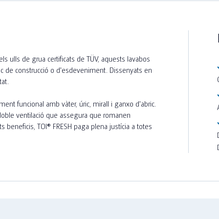
els ulls de grua certificats de TÜV, aquests lavabos
 lloc de construcció o d'esdeveniment. Dissenyats en
tat.
nt funcional amb vàter, úric, mirall i ganxo d'abric.
de doble ventilació que assegura que romanen
ts beneficis, TOI® FRESH paga plena justícia a totes