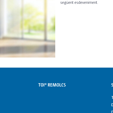
següent esdeveniment.
TOI® REMOLCS
T
D
D