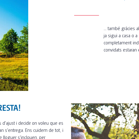
... també gràcies 
ja sigui a casa o a
completament inde
convidats estaran 
RESTA!
ns d'ajust i decidir on voleu que es
an s'entrega. Ens cuidem de tot, i
e lloguer s'inclouen, per