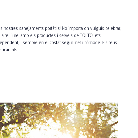
als nostres sanejaments portàtils! No importa on vulguis celebrar,
 l'aire lliure: amb els productes i serveis de TOI TOI ets
pendent, i sempre en el costat segur, net i còmode. Els teus
encantats.