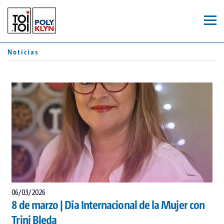
ES
CA
Noticias
FR
ASEOS
WC MÓVILES
MÓDULOS
TOI® ROCKY
REMOLQUES
TOI® ROCKY DUO
TOI® GREEN
JOHN PRIVY
TOI® HYGIENE+
TOI® WATER UP
06/03/2026
SERVICIOS
8 de marzo | Día Internacional de la Mujer con
TOI® WATER
Trini Bleda