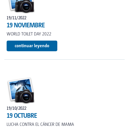
TOI® COLUMNA
SANI TOI®
19/11/2022
19 NOVIEMBRE
TOI® HEATER
WORLD TOILET DAY 2022
TOI® SHOWER
continuar leyendo
TOI® SHOWER EMERGE
19/10/2022
19 OCTUBRE
LUCHA CONTRA EL CÁNCER DE MAMA