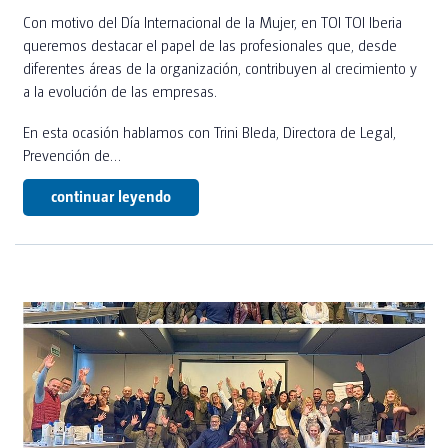
TOI® FRESH
SERVICIOS ESPECIALIZADOS
EMPRESA
Con motivo del Día Internacional de la Mujer, en TOI TOI Iberia
TOI® PEOPLE
queremos destacar el papel de las profesionales que, desde
CONTROL DE PLAGAS
diferentes áreas de la organización, contribuyen al crecimiento y
TOI TOI® SANITARIOS LOS PIRINEOS
TOI® MINI
CART
DESINFECCIÓN E HIGIENIZACIÓN
a la evolución de las empresas.
TOI® CONSTRU
SOLUCIONES DE AGUAS
En esta ocasión hablamos con Trini Bleda, Directora de Legal,
TOI TOI & DIXI GROUP
NOTICIAS
Prevención de…
TOI® CONCEPT BASIC
NUESTROS SERVICIOS
TOI® URBAN
CUMPLIMIENTO
continuar leyendo
EMPLEO
TOI® WOOD PMR
NUESTROS SERVICIOS PARA CABINAS WC
SOSTENIBILIDAD
TOI® WOOD
NUESTROS SERVICIOS PARA MÓDULOS
CONTACTO
TOI® PMR
AREA DE SERVICIOS
TOI® PMR XXL
NUESTRAS UBICACIONES
EVENTOS PRIVADOS
TOI® BLOCK
PROFESSIONAL EVENTS
TOI® GALAXY