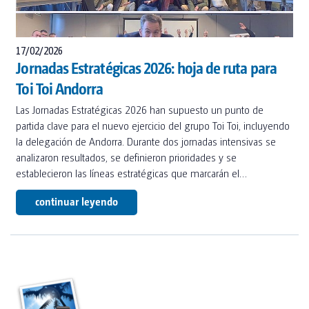
CONSTRUCCIÓN INDUSTRIAL
COMPLEMENTOS
CONSTRUCCIÓN PRIVADA
17/02/2026
TOI® CARE
SANIDAD Y ALOJAMIENTO PARA RECOLECTORES
Jornadas Estratégicas 2026: hoja de ruta para
TOI® AIR HEATER
Toi Toi Andorra
FAQ
Las Jornadas Estratégicas 2026 han supuesto un punto de
TOI® PIPI
partida clave para el nuevo ejercicio del grupo Toi Toi, incluyendo
TOI® PIPI WOMEN X3
la delegación de Andorra. Durante dos jornadas intensivas se
analizaron resultados, se definieron prioridades y se
TOI® PIPI X4 II
establecieron las líneas estratégicas que marcarán el…
TOI® PIPI X8
continuar leyendo
TOI® PIPI CONNECT X8
TOI® PIPI CONNECT X8 II
TOI® HANDS DUO
TOI® HANDY