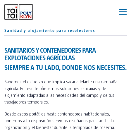
ES
CA
Sanidad y alojamiento para recolectores
FR
ASEOS
SANITARIOS Y CONTENEDORES PARA
WC MÓVILES
MÓDULOS
EXPLOTACIONES AGRÍCOLAS
SIEMPRE A TU LADO, DONDE NOS NECESITES.
TOI® ROCKY
REMOLQUES
TOI® ROCKY DUO
Sabemos el esfuerzo que implica sacar adelante una campaña
TOI® GREEN
agrícola. Por eso te ofrecemos soluciones sanitarias y de
alojamiento adaptadas a las necesidades del campo y de tus
JOHN PRIVY
TOI® HYGIENE+
trabajadores temporales.
TOI® WATER UP
Desde aseos portátiles hasta contenedores habitacionales,
SERVICIOS
ponemos a tu disposición servicios diseñados para facilitar la
TOI® WATER
organización y el bienestar durante la temporada de cosecha.