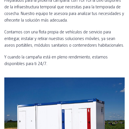
CONSTRUCCIÓN INDUSTRIAL
de la infraestructura temporal que necesitas para la temporada de
COMPLEMENTOS
cosecha. Nuestro equipo te asesora para analizar tus necesidades y
CONSTRUCCIÓN PRIVADA
ofrecerte la solución más adecuada.
TOI® CARE
SANIDAD Y ALOJAMIENTO PARA RECOLECTORES
Contamos con una flota propia de vehículos de servicio para
TOI® AIR HEATER
entregar, instalar y retirar nuestras soluciones móviles, ya sean
FAQ
aseos portátiles, módulos sanitarios o contenedores habitacionales.
TOI® PIPI
Y cuando la campaña está en pleno rendimiento, estamos
TOI® PIPI WOMEN X3
disponibles para ti 24/7.
TOI® PIPI X4 II
TOI® PIPI X8
TOI® PIPI CONNECT X8
TOI® PIPI CONNECT X8 II
TOI® HANDS DUO
TOI® HANDY