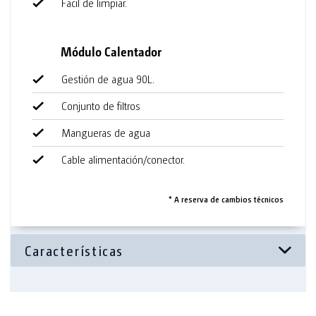
Facil de limpiar.
Equipamiento
Complementos de ducha.
Módulo Calentador
Puerta con cerradura incluida.
Gestión de agua 90L.
Techo translúcido.
Conjunto de filtros
Mangueras de agua
Equipamiento Opcional
Cable alimentación/conector.
Kits de bombas
Tanques flexibles
* A reserva de cambios técnicos
Tuberías
Sistemas de suministro de aguas y de drenaje