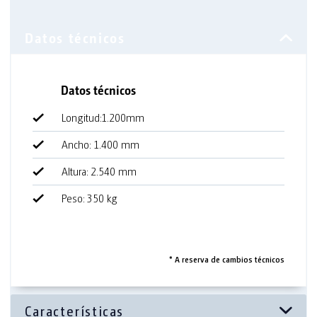
Equipamiento
Datos técnicos
Lavamanos
Longitud:1.200mm
Espejo
Ancho: 1.400 mm
Dispensador toallas de papel
Altura: 2.540 mm
Dispensador de jabón
Peso: 350 kg
Iluminación
Enchufe
* A reserva de cambios técnicos
Servicios Complementarios