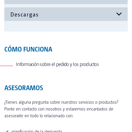
Deposito de aguas residuales de hasta 600L.
Deposito de agua limpia superior.
Termo de agua caliente
Calefacción
CÓMO FUNCIONA
Posibilidad de instalación de vinilo personalizado.
Información sobre el pedido y los productos
ASESORAMOS
¿Tienes alguna pregunta sobre nuestros servicios o productos?
Ponte en contacto con nosotros y estaremos encantados de
asesorarte en todo lo relacionado con:
planificación de la demanda