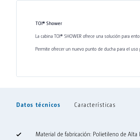
Cadenat
Dispensador Gel hidroalcohòlic
TOI® Shower
La cabina TOI® SHOWER ofrece una solución para entor
Permite ofrecer un nuevo punto de ducha para el uso p
Datos técnicos
Características
Material de fabricación: Polietileno de Alt