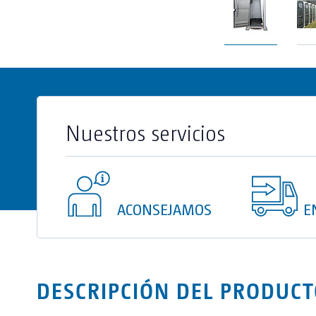
Sistema de cierre: Exterior mediante cerrad
inoxidable. Interior con palanca manual. 
muelle.
Iluminación interior: Techo y lateral transl
luz exterior.
Nuestros servicios
Ventilación: Rejillas de ventilación superior
Transporte: Sistema de patines para transp
carretilla. Anillas exteriores para elevación
ACONSEJAMOS
E
Serveis Complementaris
Desinfecció
DESCRIPCIÓN DEL PRODUC
Neteja Extra