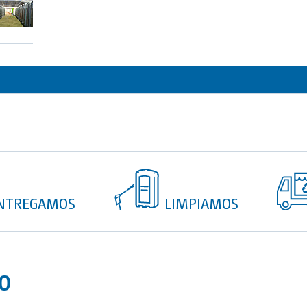
ura especial de acero
Espejo y 2 colga
Puerta con mecanismo de
Acumulador de 30
Regulador termos
úcido para la entrada de
Pulsador tempori
es.
Cortina para mod
orte con transpalet o
 y transporte con grúa.
NTREGAMOS
LIMPIAMOS
TO