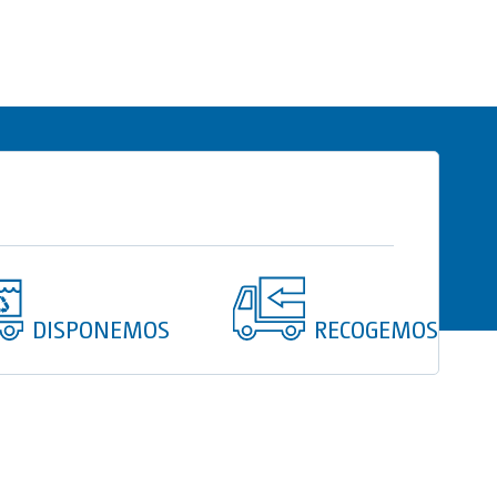
dores.
 litros.
tático de temperatura.
zador para agua.
elo Standard.
DISPONEMOS
RECOGEMOS