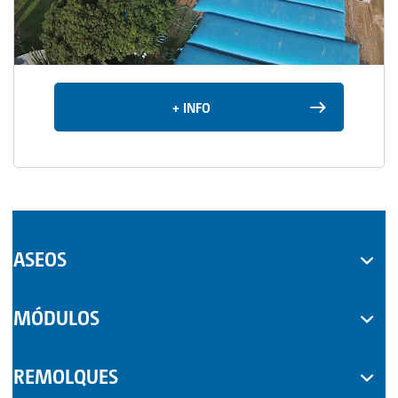
TOI® COLUMNA
SANI TOI®
TOI® HEATER
+ INFO
TOI® SHOWER
TOI® SHOWER EMERGE
ASEOS
WC MÓVILES
MÓDULOS
COMPLEMENTOS
REMOLQUES