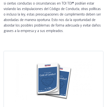
CONSTRUCCIÓN INDUSTRIAL
si ciertas conductas o circunstancias en TOI TOI® podrían estar
violando las estipulaciones del Código de Conducta, otras políticas
COMPLEMENTOS
CONSTRUCCIÓN PRIVADA
o incluso la ley, estas preocupaciones de cumplimiento deben ser
abordadas de manera oportuna. Esto nos da la oportunidad de
TOI® CARE
SANIDAD Y ALOJAMIENTO PARA RECOLECTORES
abordar los posibles problemas de forma adecuada y evitar daños
TOI® AIR HEATER
graves a la empresa y a sus empleados.
FAQ
TOI® PIPI
TOI® PIPI WOMEN X3
TOI® PIPI X4 II
TOI® PIPI X8
TOI® PIPI CONNECT X8
TOI® PIPI CONNECT X8 II
TOI® HANDS DUO
TOI® HANDY