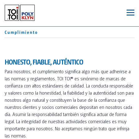
ES
CA
Cumplimiento
FR
ASEOS
WC MÓVILES
MÓDULOS
HONESTO, FIABLE, AUTÉNTICO
TOI® ROCKY
Para nosotros, el cumplimiento significa algo más que adherirse a
las normas y reglamentos. TOI TOI® es sinónimo de marcas de
REMOLQUES
TOI® ROCKY DUO
confianza con altos estándares de calidad. La conducta responsable
y valores como la honestidad, la fiabilidad y la autenticidad son para
TOI® GREEN
nosotros algo natural y constituyen la base de la confianza que
JOHN PRIVY
TOI® HYGIENE+
nuestros clientes y socios comerciales depositan en nosotros cada
día. Asumir la responsabilidad también significa actuar de forma
TOI® WATER UP
legal. La integridad de nuestras actividades comerciales es muy
SERVICIOS
importante para nosotros. No aceptamos ningún trato que infrinja
TOI® WATER
las normas.