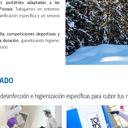
ios portátiles adaptadas a las
Pirineo
. Trabajamos en entornos
nificación específica y un servicio
a, competiciones deportivas y
a duración
, garantizando higiene,
ción.
CADO
sinfección e higienización específicas para cubrir tus 