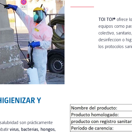
TOI TOI®
ofrece lo
equipos como para 
colectivo, sanitar
desinfeccion o hi
los protocolos sani
HIGIENIZAR Y
 salubridad son prácticamente
mbatir
virus, bacterias, hongos,