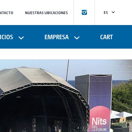
ES
NTACTO
NUESTRAS UBICACIONES
CA
FR
ICIOS
EMPRESA
CART