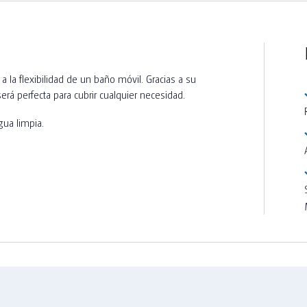
a la flexibilidad de un baño móvil. Gracias a su
adera
erá perfecta para cubrir cualquier necesidad.
gua limpia.