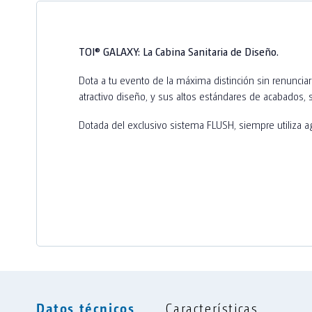
Cómoda disposición de amenities
Cerradura integrada
TOI® GALAXY: La Cabina Sanitaria de Diseño.
Dota a tu evento de la máxima distinción sin renunciar 
Revestimientos interiores plásticos y de m
atractivo diseño, y sus altos estándares de acabados, s
Pavimento en parquet laminado
Dotada del exclusivo sistema FLUSH, siempre utiliza a
Puerta con muelle hidráulico
Etiquetado señoras / señores
Señal de «ocupado»
espejo
Percheros
Datos técnicos
Características