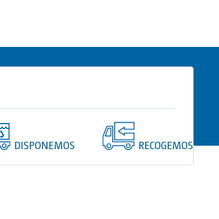
opcional
el Hidroalcohólico
rradura desde el exterior)
DISPONEMOS
RECOGEMOS