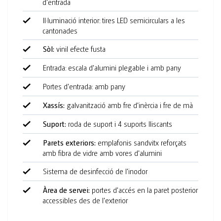
d'entrada
Il·luminació interior: tires LED semicirculars a les
cantonades
Sòl:
vinil efecte fusta
Entrada: escala d'alumini plegable i amb pany
Portes d'entrada: amb pany
Àrees separades per a dames i cavallers
Xassís:
galvanització amb fre d'inèrcia i fre de mà
Inodor, muntat en la paret amb cisterna oculta
Suport:
roda de suport i 4 suports lliscants
Lavabo amb aixeta d'aigua freda
Parets exteriors:
emplafonis sandvitx reforçats
Orinal sense aigua en la zona d'homes
amb fibra de vidre amb vores d'alumini
Mirall de cristall
Sistema de desinfecció de l'inodor
Dispensadors de sabó
Àrea de servei:
portes d'accés en la paret posterior
accessibles des de l'exterior
Dispensador de tovalloles de paper