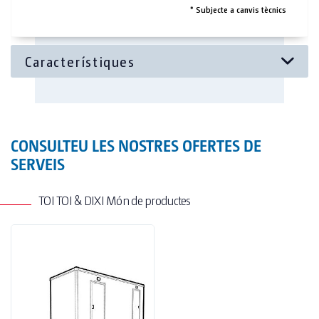
* Subjecte a canvis tècnics
Porta-rotlles de paper higiènic
Escombreta d'inodor
Llums LED semicirculars amb detector de
moviment
Contenidor de residus
CONSULTEU LES NOSTRES OFERTES DE
Dispensador de bosses higièniques en la zona de
SERVEIS
senyores
TOI TOI & DIXI Món de productes