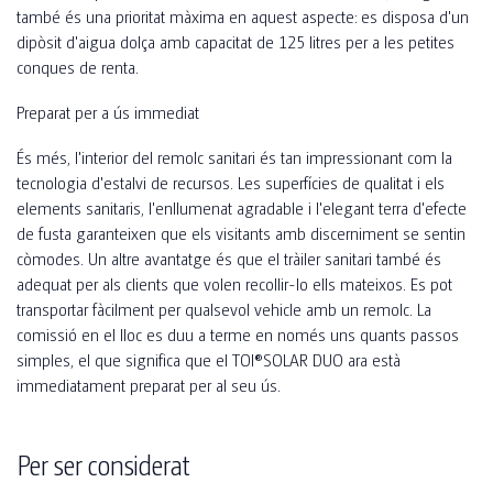
també és una prioritat màxima en aquest aspecte: es disposa d'un
dipòsit d'aigua dolça amb capacitat de 125 litres per a les petites
conques de renta.
Preparat per a ús immediat
És més, l'interior del remolc sanitari és tan impressionant com la
tecnologia d'estalvi de recursos. Les superfícies de qualitat i els
elements sanitaris, l'enllumenat agradable i l'elegant terra d'efecte
de fusta garanteixen que els visitants amb discerniment se sentin
còmodes. Un altre avantatge és que el tràiler sanitari també és
adequat per als clients que volen recollir-lo ells mateixos. Es pot
transportar fàcilment per qualsevol vehicle amb un remolc. La
comissió en el lloc es duu a terme en només uns quants passos
simples, el que significa que el TOI®SOLAR DUO ara està
immediatament preparat per al seu ús.
Per ser considerat