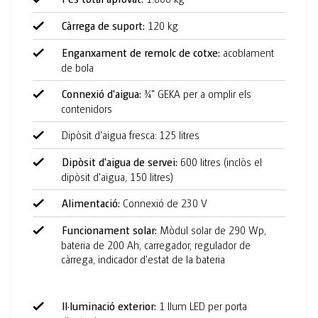
Càrrega de suport:
120 kg
Enganxament de remolc de cotxe:
acoblament
de bola
Connexió d'aigua:
¾" GEKA per a omplir els
contenidors
Dipòsit d'aigua fresca: 125 litres
Dipòsit d'aigua de servei:
600 litres (inclòs el
dipòsit d'aigua, 150 litres)
Alimentació:
Connexió de 230 V
Funcionament solar:
Mòdul solar de 290 Wp,
bateria de 200 Ah, carregador, regulador de
càrrega, indicador d'estat de la bateria
Il·luminació exterior:
1 llum LED per porta