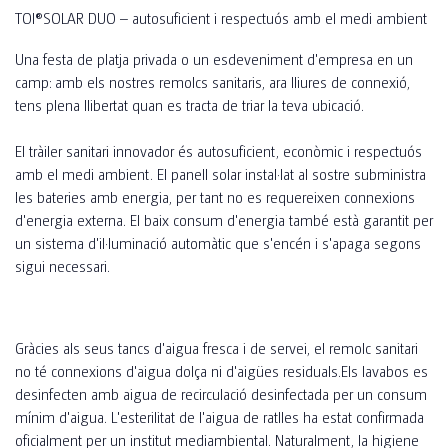
TOI®SOLAR DUO – autosuficient i respectuós amb el medi ambient
Una festa de platja privada o un esdeveniment d'empresa en un
camp: amb els nostres remolcs sanitaris, ara lliures de connexió,
tens plena llibertat quan es tracta de triar la teva ubicació.
El tràiler sanitari innovador és autosuficient, econòmic i respectuós
amb el medi ambient. El panell solar instal·lat al sostre subministra
les bateries amb energia, per tant no es requereixen connexions
d'energia externa. El baix consum d'energia també està garantit per
un sistema d'il·luminació automàtic que s'encén i s'apaga segons
sigui necessari.
Gràcies als seus tancs d'aigua fresca i de servei, el remolc sanitari
no té connexions d'aigua dolça ni d'aigües residuals.Els lavabos es
desinfecten amb aigua de recirculació desinfectada per un consum
mínim d'aigua. L'esterilitat de l'aigua de ratlles ha estat confirmada
oficialment per un institut mediambiental. Naturalment, la higiene