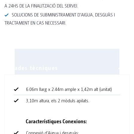
A 24HS DE LA FINALITZACIÓ DEL SERVEI.
SOLUCIONS DE SUBMINISTRAMENT D'AIGUA, DESGUÀS I
TRACTAMENT EN CAS NECESSARI.
6.06m llarg x 2.44m ample x 1,42m alt (unitat)
Equipament
3,10m altura, els 2 mòduls apilats.
40 urinaris (20un. en cada mòdul)
4 Rentamans amb aixeteries Prest
Característiques Conexions:
(2un en cada mòdul)
Connexió d'Aigua i desguàs: