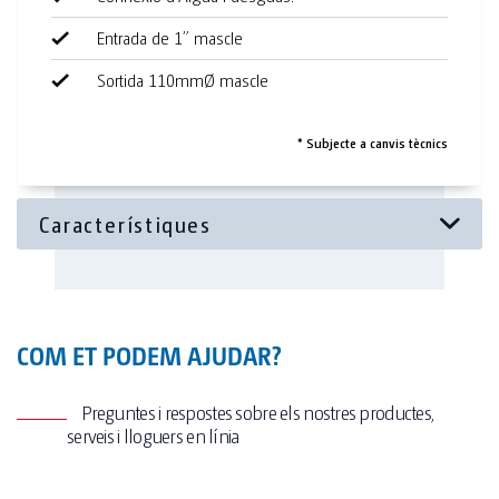
4 Dispensadors de Sabó (2un en cada mòdul)
Entrada de 1” mascle
Sortida 110mmØ mascle
Equipament Opcional
Dispensadors de Gel hidroalcohòlic.
* Subjecte a canvis tècnics
COM ET PODEM AJUDAR?
Preguntes i respostes sobre els nostres productes,
serveis i lloguers en línia