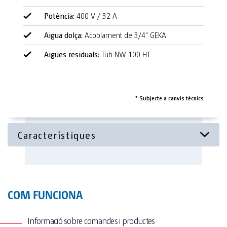
Potència:
400 V / 32 A
2 escalfadors de 2 kW
Aigua dolça:
Acoblament de 3/4" GEKA
Equip de música (MP3)
Aigües residuals:
Tub NW 100 HT
Ambientador
Aixetes amb sensor no tàctil
* Subjecte a canvis tècnics
Urinaris amb sensor no tàctil
Articles d'higiene per a dones
Miralls de tocador il·luminats
Tocadors de gran grandària
Il·luminació halògena
COM FUNCIONA
Informació sobre comandes i productes