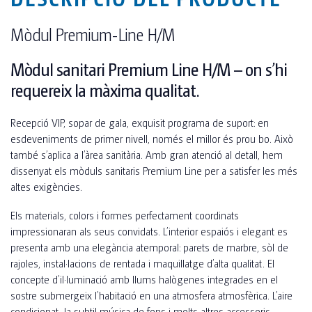
Mòdul Premium-Line H/M
Mòdul sanitari Premium Line H/M – on s’hi
requereix la màxima qualitat.
Recepció VIP, sopar de gala, exquisit programa de suport: en
esdeveniments de primer nivell, només el millor és prou bo. Això
també s’aplica a l’àrea sanitària. Amb gran atenció al detall, hem
dissenyat els mòduls sanitaris Premium Line per a satisfer les més
altes exigències.
Els materials, colors i formes perfectament coordinats
impressionaran als seus convidats. L’interior espaiós i elegant es
presenta amb una elegància atemporal: parets de marbre, sòl de
rajoles, instal·lacions de rentada i maquillatge d’alta qualitat. El
concepte d’il·luminació amb llums halògenes integrades en el
sostre submergeix l’habitació en una atmosfera atmosfèrica. L’aire
condicionat, la subtil música de fons i molts altres accessoris