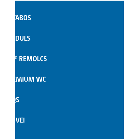
LAVABOS
WC MÒBILS
MÒDULS
COMPLEMENTS
TOI® REMOLCS
PREMIUM WC
FAQS
SERVEI