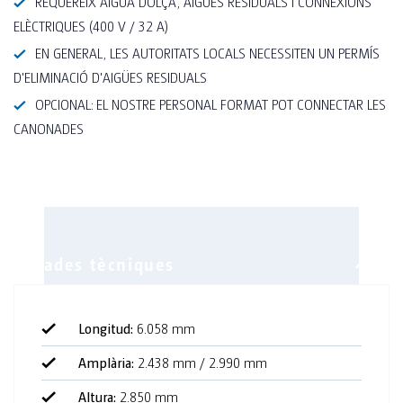
REQUEREIX AIGUA DOLÇA, AIGÜES RESIDUALS I CONNEXIONS
ELÈCTRIQUES (400 V / 32 A)
EN GENERAL, LES AUTORITATS LOCALS NECESSITEN UN PERMÍS
D'ELIMINACIÓ D'AIGÜES RESIDUALS
OPCIONAL: EL NOSTRE PERSONAL FORMAT POT CONNECTAR LES
CANONADES
Longitud:
6.058 mm
3 lavabos de dones i 1 d'homes
Amplària:
2.438 mm / 2.990 mm
4 urinaris
Altura:
2.850 mm
3 lavabos