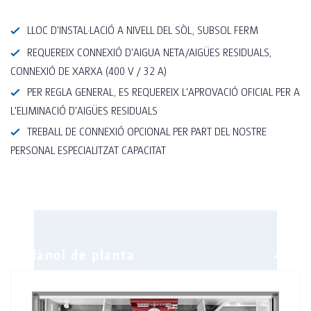
LLOC D'INSTAL·LACIÓ A NIVELL DEL SÒL, SUBSOL FERM
REQUEREIX CONNEXIÓ D'AIGUA NETA/AIGÜES RESIDUALS,
CONNEXIÓ DE XARXA (400 V / 32 A)
PER REGLA GENERAL, ES REQUEREIX L'APROVACIÓ OFICIAL PER A
L'ELIMINACIÓ D'AIGÜES RESIDUALS
TREBALL DE CONNEXIÓ OPCIONAL PER PART DEL NOSTRE
PERSONAL ESPECIALITZAT CAPACITAT
Especificacions Tècniques
• Llarg / Ample: 6,058mm / 2,990mm
Equipament
• Pes: 6.400 quilos
• Llum: Downlights LED de 3W / element de llum
• Altura exterior sense argolles d'elevació: 2.920
de tocador