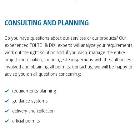
• Escombretes de bany: KEUCOUrinale (4): Villeroy
& Boch Omnia Architektura amb sensors de radar
CONSULTING AND PLANNING
• Lavabos (2): Villeroy & Boch Moment
Do you have questions about our services or our products? Our
• Accessoris: Hansgrohe Axor NOU Axor Citterio
experienced TOI TOI & DIXI experts will analyze your requirements,
Dispensador de sabó de 22 cm: Wagner-Ewar, acer
inoxidable
work out the right solution and, if you wish, manage the entire
project coordination, including site inspections with the authorities
• Dispensador de tovalloles de paper: Wagner-
involved and obtaining all permits. Contact us, we will be happy to
Ewar, acer inoxidable
advise you on all questions concerning:
• Sistema d'aromatització: ASSADA
requirements planning
guidance systems
delivery and collection
official permits