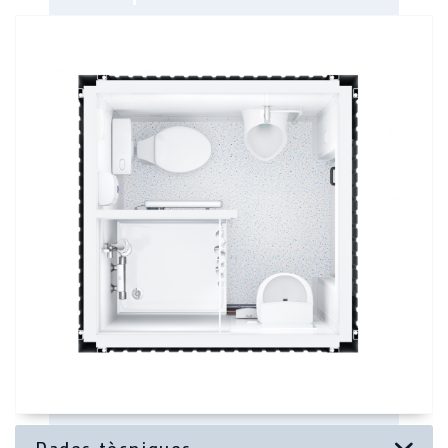
Longitud:
1.800 mm
Amplària:
1.800 mm
1 dutxa amb cortina de dutxa
Altura:
2.800 mm
1 rentamans
Potència:
400 V / 32 A
1 WC
Aigua dolça:
Acoblament de 3/4" GEKA
1 urinari
Aigües residuals:
Tub NW 100 HT
1 escalfador de pas
1 escalfador, 2 kW