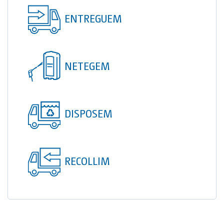
TOI® COLUMNA
ENTREGUEM
SANI TOI®
TOI® HEATER
NETEGEM
TOI® SHOWER
TOI® SHOWER EMERGE
DISPOSEM
RECOLLIM