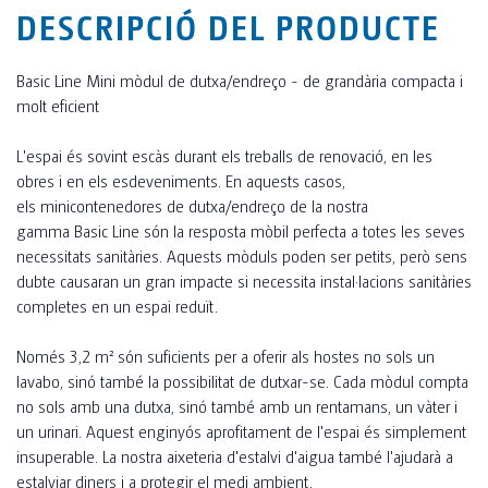
DESCRIPCIÓ DEL PRODUCTE
Basic Line Mini mòdul de dutxa/endreço - de grandària compacta i
molt eficient
L'espai és sovint escàs durant els treballs de renovació, en les
obres i en els esdeveniments. En aquests casos,
els minicontenedores de dutxa/endreço de la nostra
gamma Basic Line són la resposta mòbil perfecta a totes les seves
necessitats sanitàries. Aquests mòduls poden ser petits, però sens
dubte causaran un gran impacte si necessita instal·lacions sanitàries
completes en un espai reduït.
Només 3,2 m² són suficients per a oferir als hostes no sols un
lavabo, sinó també la possibilitat de dutxar-se. Cada mòdul compta
no sols amb una dutxa, sinó també amb un rentamans, un vàter i
un urinari. Aquest enginyós aprofitament de l'espai és simplement
insuperable. La nostra aixeteria d'estalvi d'aigua també l'ajudarà a
estalviar diners i a protegir el medi ambient.