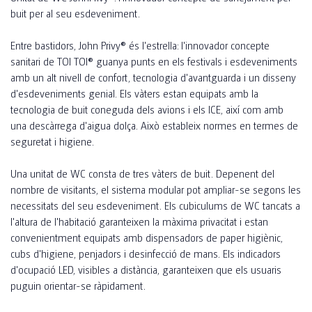
buit per al seu esdeveniment.
Entre bastidors, John Privy® és l'estrella: l'innovador concepte
sanitari de TOI TOI® guanya punts en els festivals i esdeveniments
amb un alt nivell de confort, tecnologia d'avantguarda i un disseny
d'esdeveniments genial. Els vàters estan equipats amb la
tecnologia de buit coneguda dels avions i els ICE, així com amb
una descàrrega d'aigua dolça. Això estableix normes en termes de
seguretat i higiene.
Una unitat de WC consta de tres vàters de buit. Depenent del
nombre de visitants, el sistema modular pot ampliar-se segons les
necessitats del seu esdeveniment. Els cubiculums de WC tancats a
l'altura de l'habitació garanteixen la màxima privacitat i estan
convenientment equipats amb dispensadors de paper higiènic,
cubs d'higiene, penjadors i desinfecció de mans. Els indicadors
d'ocupació LED, visibles a distància, garanteixen que els usuaris
puguin orientar-se ràpidament.