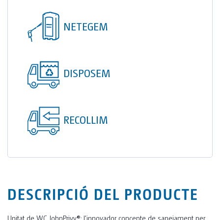
TOI® COLUMNA
NETEGEM
SANI TOI®
TOI® HEATER
TOI® SHOWER
DISPOSEM
TOI® SHOWER EMERGE
RECOLLIM
DESCRIPCIÓ DEL PRODUCTE
Unitat de WC JohnPrivy®: l'innovador concepte de sanejament per