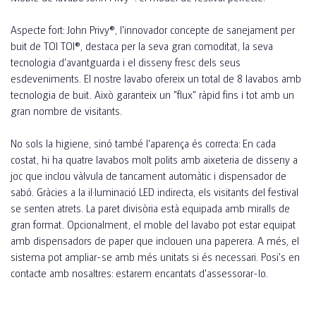
Aspecte fort: John Privy®, l'innovador concepte de sanejament per
buit de TOI TOI®, destaca per la seva gran comoditat, la seva
tecnologia d'avantguarda i el disseny fresc dels seus
esdeveniments. El nostre lavabo ofereix un total de 8 lavabos amb
tecnologia de buit. Això garanteix un "flux" ràpid fins i tot amb un
gran nombre de visitants.
No sols la higiene, sinó també l'aparença és correcta: En cada
costat, hi ha quatre lavabos molt polits amb aixeteria de disseny a
joc que inclou vàlvula de tancament automàtic i dispensador de
sabó. Gràcies a la il·luminació LED indirecta, els visitants del festival
se senten atrets. La paret divisòria està equipada amb miralls de
gran format. Opcionalment, el moble del lavabo pot estar equipat
amb dispensadors de paper que inclouen una paperera. A més, el
sistema pot ampliar-se amb més unitats si és necessari. Posi's en
contacte amb nosaltres: estarem encantats d'assessorar-lo.