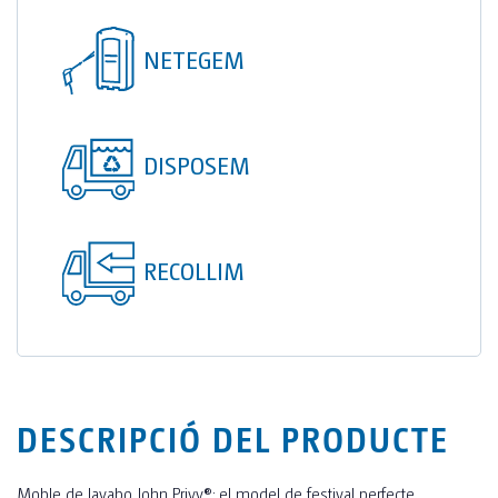
TOI® COLUMNA
NETEGEM
SANI TOI®
TOI® HEATER
TOI® SHOWER
DISPOSEM
TOI® SHOWER EMERGE
RECOLLIM
DESCRIPCIÓ DEL PRODUCTE
Moble de lavabo John Privy®: el model de festival perfecte.