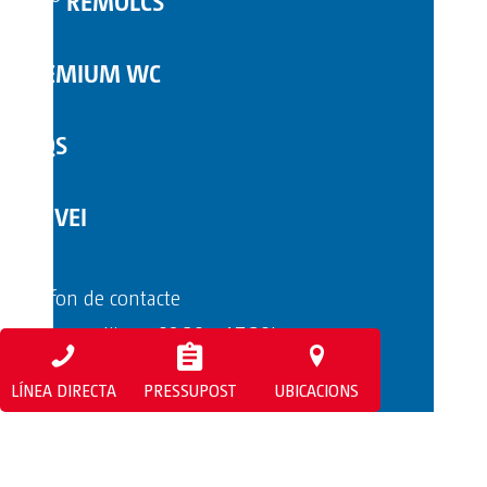
TOI® REMOLCS
PREMIUM WC
FAQS
SERVEI
Telèfon de contacte
Dilluns a dijous: 08:30 - 17:30h
Divendres: 08:30 - 15:00h
LÍNEA DIRECTA
PRESSUPOST
UBICACIONS
+376 840 046
info@toitoi.ad