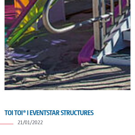
TOI® COLUMNA
SANI TOI®
TOI® HEATER
TOI® SHOWER
TOI® SHOWER EMERGE
TOI TOI® I EVENTSTAR STRUCTURES
21/01/2022