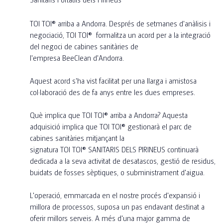
TOI TOI® arriba a Andorra. Després de setmanes d'anàlisis i
negociació, TOI TOI® formalitza un acord per a la integració
del negoci de cabines sanitàries de
l'empresa BeeClean d'Andorra.
Aquest acord s'ha vist facilitat per una llarga i amistosa
col·laboració des de fa anys entre les dues empreses.
Què implica que TOI TOI® arriba a Andorra? Aquesta
adquisició implica que TOI TOI® gestionarà el parc de
cabines sanitàries mitjançant la
signatura TOI TOI® SANITARIS DELS PIRINEUS continuarà
dedicada a la seva activitat de desatascos, gestió de residus,
buidats de fosses sèptiques, o subministrament d'aigua.
L'operació, emmarcada en el nostre procés d'expansió i
millora de processos, suposa un pas endavant destinat a
oferir millors serveis. A més d'una major gamma de