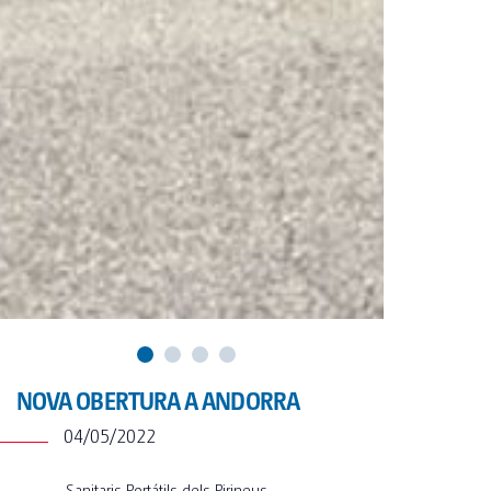
TOI® COLUMNA
SANI TOI®
TOI® HEATER
TOI® SHOWER
TOI® SHOWER EMERGE
NOVA OBERTURA A ANDORRA
04/05/2022
Sanitaris Portátils dels Pirineus