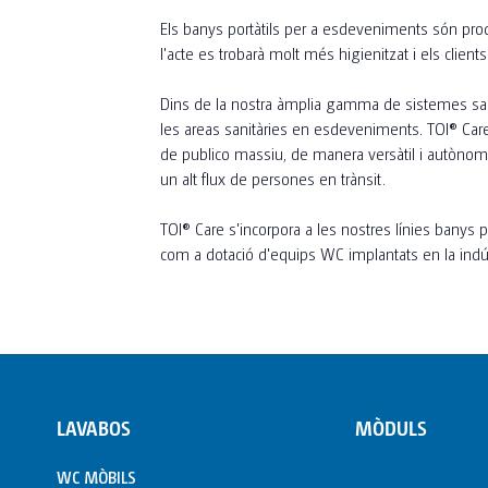
Els banys portàtils per a esdeveniments són pro
l'acte es trobarà molt més higienitzat i els clients
Dins de la nostra àmplia gamma de sistemes sani
les areas sanitàries en esdeveniments. TOI® Care,
de publico massiu, de manera versàtil i autònoma,
un alt flux de persones en trànsit.
TOI® Care s'incorpora a les nostres línies banys
com a dotació d'equips WC implantats en la indús
LAVABOS
MÒDULS
WC MÒBILS