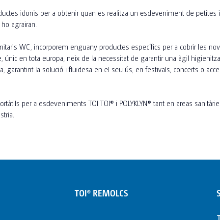
ductes idonis per a obtenir quan es realitza un esdeveniment de petites 
 ho agrairan.
taris WC, incorporem enguany productes específics per a cobrir les nov
 únic en tota europa, neix de la necessitat de garantir una àgil higienit
 garantint la solució i fluïdesa en el seu ús, en festivals, concerts o ac
 portàtils per a esdeveniments TOI TOI® i POLYKLYN® tant en areas sanità
tria.
TOI® REMOLCS
T