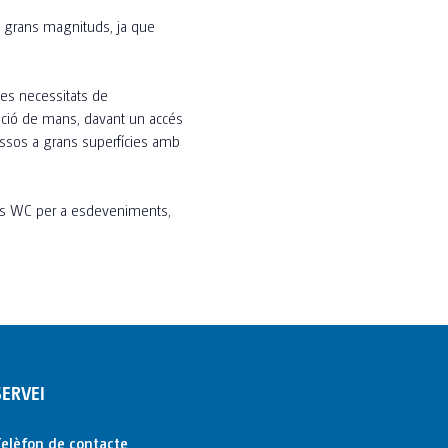
i grans magnituds, ja que
es necessitats de
zació de mans, davant un accés
cessos a grans superfícies amb
ries WC per a esdeveniments,
SERVEI
elèfon de contacte