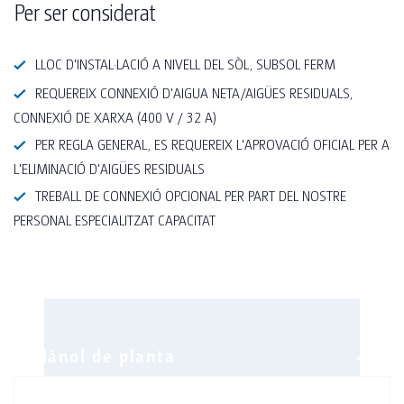
Per ser considerat
LLOC D'INSTAL·LACIÓ A NIVELL DEL SÒL, SUBSOL FERM
REQUEREIX CONNEXIÓ D'AIGUA NETA/AIGÜES RESIDUALS,
CONNEXIÓ DE XARXA (400 V / 32 A)
PER REGLA GENERAL, ES REQUEREIX L'APROVACIÓ OFICIAL PER A
L'ELIMINACIÓ D'AIGÜES RESIDUALS
TREBALL DE CONNEXIÓ OPCIONAL PER PART DEL NOSTRE
PERSONAL ESPECIALITZAT CAPACITAT
Especificacions Tècniques
• Llarg / Ample: 6,058mm / 2,990mm
Equipament
• Pes: 6.400 quilos
• Nínxols de llum: Nínxol de llum daurada amb