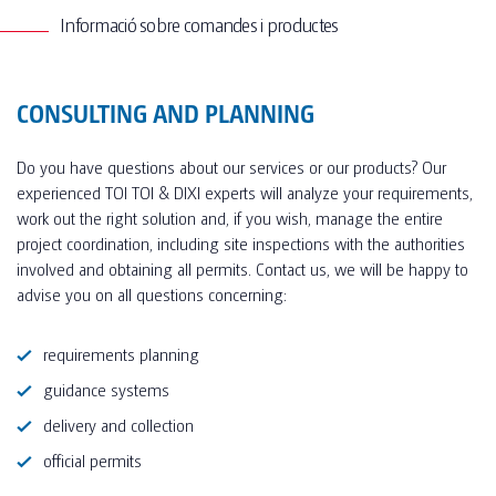
• Escombretes de bany: KEUCO
Informació sobre comandes i productes
• Lavabos (2): Villeroy & Boch My Nature
• Equipament: Hansgrohe Axor UN 22 cm amb
CONSULTING AND PLANNING
sensor d'infrarojos
• Dispensador de sabó: Wagner-Ewar, acer
Do you have questions about our services or our products? Our
inoxidable
experienced TOI TOI & DIXI experts will analyze your requirements,
• Dispensador de tovalloles de paper: Wagner-
work out the right solution and, if you wish, manage the entire
Ewar, acer inoxidable
project coordination, including site inspections with the authorities
involved and obtaining all permits. Contact us, we will be happy to
• Sistema d'aromatització: ASSADA
advise you on all questions concerning:
requirements planning
guidance systems
delivery and collection
official permits