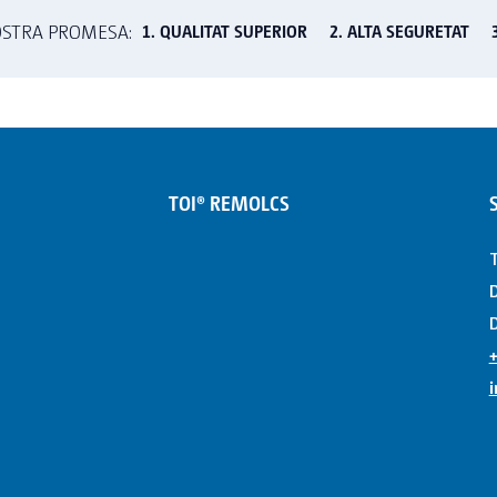
OSTRA PROMESA:
1. QUALITAT SUPERIOR
2. ALTA SEGURETAT
TOI® REMOLCS
T
D
D
+
i